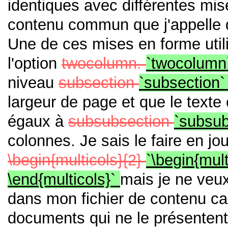
identiques avec différentes mise
contenu commun que j'appelle
Une de ces mises en forme util
l'option
twocolumn.
`twocolumn
niveau
subsection
`subsection
largeur de page et que le texte
égaux à
subsubsection
`subsu
colonnes.
Je sais le faire en j
\begin{multicols}{2}
`\begin{mul
\end{multicols}`
mais je ne veu
dans mon fichier de contenu car 
documents qui ne le présenten