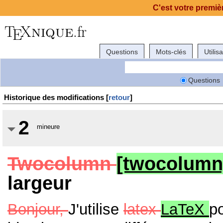
C'est votre premièr
Questions
Mots-clés
Utilis
Questions
Historique des modifications [
retour
]
2
mineure
Twocolumn
[twocolum
largeur
Bonjour,
J'utilise
latex
LaTeX
p