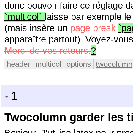
donc pouvoir faire ce réglage 
`multicol`
laisse par exemple le 
(mais insère un
page break
`pa
apparaître partout).
Voyez-vous
Merci de vos retours.
?
header
multicol
options
twocolumn
1
Twocolumn garder les ti
Bonjour, J'utilise latex pour p