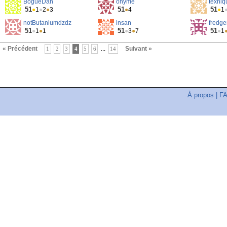
BogueDan
onyme
texniq
51
51
51
●
1
●
2
●
3
●
4
●
1
notButaniumdzdz
insan
fredge
51
51
51
●
1
●
1
●
3
●
7
●
1
« Précédent
...
Suivant »
1
2
3
4
5
6
14
À propos
|
F