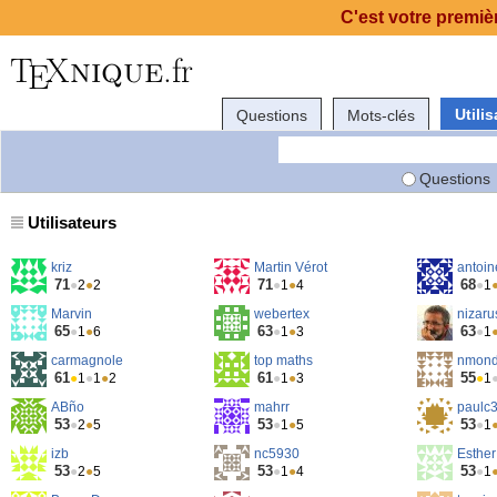
C'est votre premièr
Utili
Questions
Mots-clés
Questions
Utilisateurs
kriz
Martin Vérot
antoin
71
71
68
●
2
●
2
●
1
●
4
●
1
Marvin
webertex
nizaru
65
63
63
●
1
●
6
●
1
●
3
●
1
carmagnole
top maths
nmon
61
61
55
●
1
●
1
●
2
●
1
●
3
●
1
ABño
mahrr
paulc
53
53
53
●
2
●
5
●
1
●
5
●
1
izb
nc5930
Esther
53
53
53
●
2
●
5
●
1
●
4
●
1