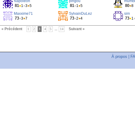
Napoléon
pingou
mumb
81
81
80
●
1
●
3
●
5
●
1
●
5
●
8
Maxxime71
SylvainDuLez
sim
73
73
73
●
3
●
7
●
2
●
4
●
1
« Précédent
...
Suivant »
1
2
3
4
5
14
À propos
|
F