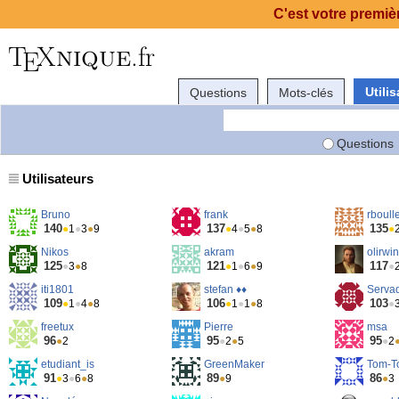
C'est votre premièr
Utili
Questions
Mots-clés
Questions
Utilisateurs
Bruno
frank
rboull
140
137
135
●
1
●
3
●
9
●
4
●
5
●
8
●
Nikos
akram
olirwin
125
121
117
●
3
●
8
●
1
●
6
●
9
●
iti1801
stefan ♦♦
Serva
109
106
103
●
1
●
4
●
8
●
1
●
1
●
8
●
freetux
Pierre
msa
96
95
95
●
2
●
2
●
5
●
2
etudiant_is
GreenMaker
Tom-T
91
89
86
●
3
●
6
●
8
●
9
●
3