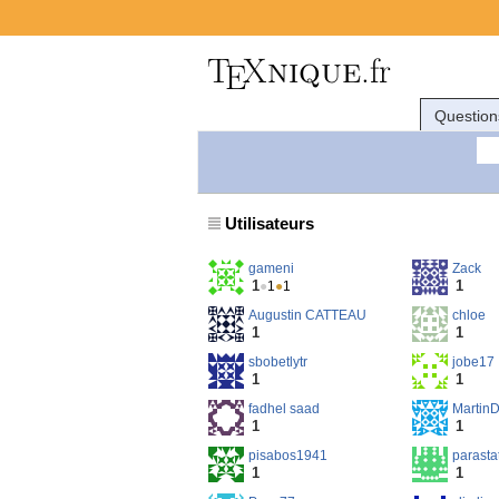
Question
Utilisateurs
gameni
Zack
1
1
●
1
●
1
Augustin CATTEAU
chloe
1
1
sbobetlytr
jobe17
1
1
fadhel saad
Martin
1
1
pisabos1941
parasta
1
1