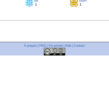
fati
Albert
1
1
À propos
|
FAQ
|
Vie privée
|
Aide
|
Contact