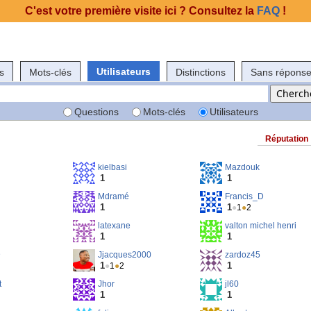
C'est votre première visite ici ? Consultez la
FAQ
!
Utilisateurs
s
Mots-clés
Distinctions
Sans répons
Questions
Mots-clés
Utilisateurs
Réputation
kielbasi
Mazdouk
1
1
Mdramé
Francis_D
1
1
●
1
●
2
latexane
valton michel henri
1
1
D
Jjacques2000
zardoz45
1
1
●
1
●
2
t
Jhor
jl60
1
1