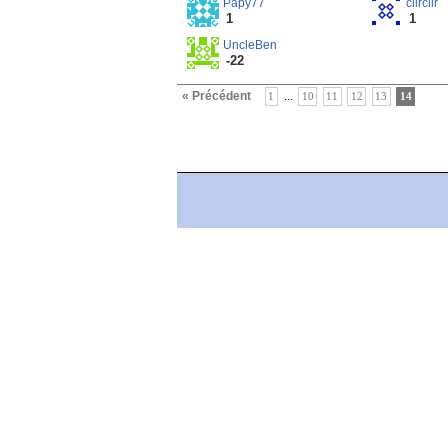
Papy77
clirclir
1
1
UncleBen
-22
« Précédent
...
1
10
11
12
13
14