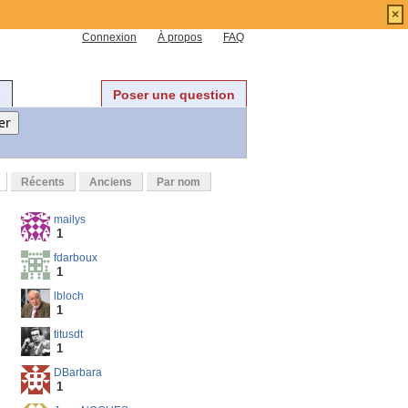
×
Connexion
À propos
FAQ
e
Poser une question
Récents
Anciens
Par nom
mailys
1
fdarboux
1
lbloch
1
titusdt
1
DBarbara
1