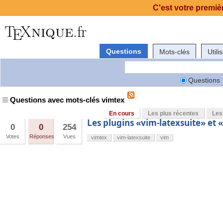
C'est votre premièr
Questions
Mots-clés
Utili
Questions
Questions avec mots-clés vimtex
En cours
Les plus récentes
Les
Les plugins «vim-latexsuite» et 
0
0
254
Votes
Réponses
Vues
vimtex
vim-latexsuite
vim