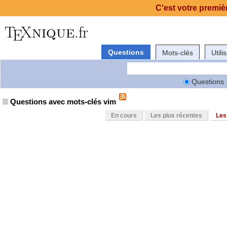
C'est votre premièr
Questions
Mots-clés
Utili
Questions
Questions avec mots-clés vim
En cours
Les plus récentes
Les