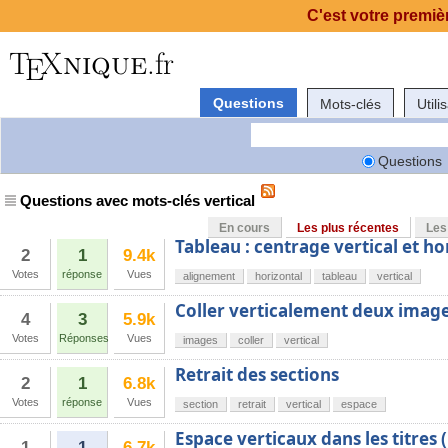
C'est votre premièr
Questions
Mots-clés
Utili
Questions
Questions avec mots-clés vertical
En cours
Les plus récentes
Les
Tableau : centrage vertical et ho
2
1
9.4k
Votes
réponse
Vues
alignement
horizontal
tableau
vertical
Coller verticalement deux imag
4
3
5.9k
Votes
Réponses
Vues
images
coller
vertical
Retrait des sections
2
1
6.8k
Votes
réponse
Vues
section
retrait
vertical
espace
Espace verticaux dans les titres 
1
1
6.7k