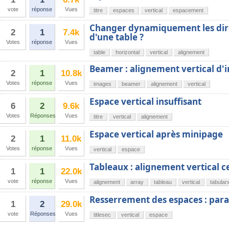
vote
réponse
Vues
titre
espaces
vertical
espacement
Changer dynamiquement les dir
2
1
7.4k
d'une table ?
Votes
réponse
Vues
table
horizontal
vertical
alignement
Beamer : alignement vertical d'
2
1
10.8k
Votes
réponse
Vues
images
beamer
alignement
vertical
Espace vertical insuffisant
6
2
9.6k
Votes
Réponses
Vues
titre
vertical
alignement
Espace vertical après minipage
2
1
11.0k
Votes
réponse
Vues
vertical
espace
Tableaux : alignement vertical c
1
1
22.0k
vote
réponse
Vues
alignement
array
tableau
vertical
tabular
Resserrement des espaces : para
1
2
29.0k
vote
Réponses
Vues
titlesec
vertical
espace