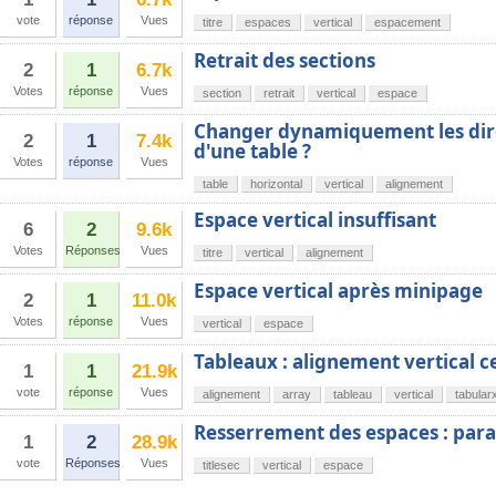
vote
réponse
Vues
titre
espaces
vertical
espacement
Retrait des sections
2
1
6.7k
Votes
réponse
Vues
section
retrait
vertical
espace
Changer dynamiquement les dir
2
1
7.4k
d'une table ?
Votes
réponse
Vues
table
horizontal
vertical
alignement
Espace vertical insuffisant
6
2
9.6k
Votes
Réponses
Vues
titre
vertical
alignement
Espace vertical après minipage
2
1
11.0k
Votes
réponse
Vues
vertical
espace
Tableaux : alignement vertical c
1
1
21.9k
vote
réponse
Vues
alignement
array
tableau
vertical
tabular
Resserrement des espaces : para
1
2
28.9k
vote
Réponses
Vues
titlesec
vertical
espace