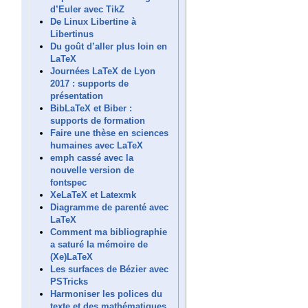
d’Euler avec TikZ
De Linux Libertine à
Libertinus
Du goût d’aller plus loin en
LaTeX
Journées LaTeX de Lyon
2017 : supports de
présentation
BibLaTeX et Biber :
supports de formation
Faire une thèse en sciences
humaines avec LaTeX
emph cassé avec la
nouvelle version de
fontspec
XeLaTeX et Latexmk
Diagramme de parenté avec
LaTeX
Comment ma bibliographie
a saturé la mémoire de
(Xe)LaTeX
Les surfaces de Bézier avec
PSTricks
Harmoniser les polices du
texte et des mathématiques