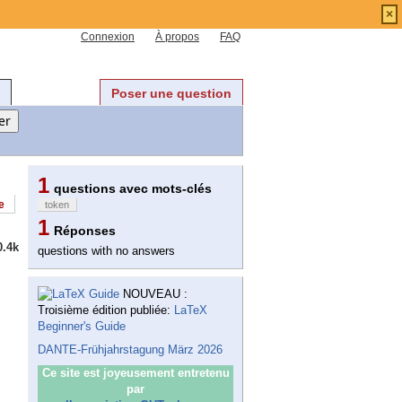
×
Connexion
À propos
FAQ
Poser une question
1
questions avec mots-clés
e
token
1
Réponses
0.4k
questions with no answers
NOUVEAU :
Troisième édition publiée:
LaTeX
Beginner's Guide
DANTE-Frühjahrstagung März 2026
Ce site est joyeusement entretenu
par