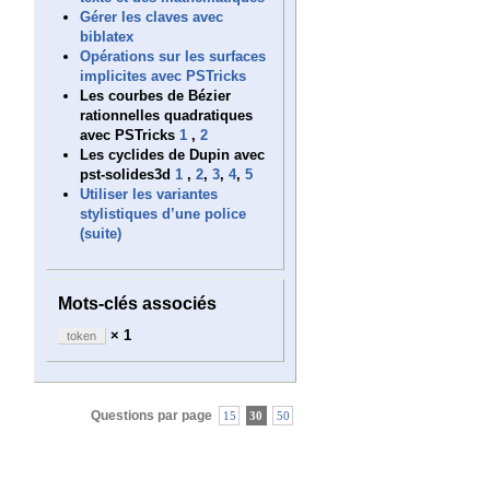
Gérer les claves avec
biblatex
Opérations sur les surfaces
implicites avec PSTricks
Les courbes de Bézier
rationnelles quadratiques
avec PSTricks
1
,
2
Les cyclides de Dupin avec
pst-solides3d
1
,
2
,
3
,
4
,
5
Utiliser les variantes
stylistiques d’une police
(suite)
Mots-clés associés
× 1
token
Questions par page
15
30
50