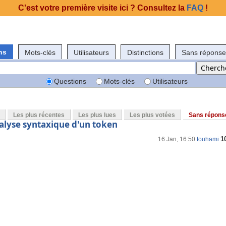
C'est votre première visite ici ? Consultez la
FAQ
!
ns
Mots-clés
Utilisateurs
Distinctions
Sans réponse
Questions
Mots-clés
Utilisateurs
Les plus récentes
Les plus lues
Les plus votées
Sans répons
alyse syntaxique d'un token
1
16 Jan, 16:50
touhami