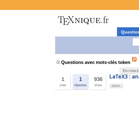
Questio
Questions avec mots-clés token
En cours
LaTeX3 : an
1
1
936
vote
réponse
Vues
token