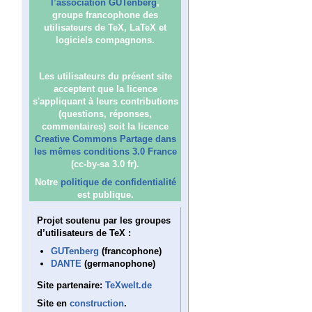
l’association GUTenberg
,
groupe francophone des
utilisateurs de TeX, LaTeX et
logiciels compagnons.
Les utilisateurs du présent site
acceptent que la licence
s'appliquant à leurs contributions
(questions, réponses,
commentaires) soit la licence
Creative Commons Partage dans
les mêmes conditions 3.0 France
(cc-by-sa 3.0 fr).
Notre
politique de confidentialité
est publique.
Projet soutenu par les groupes
d’utilisateurs de TeX :
GUTenberg
(francophone)
DANTE
(germanophone)
Site partenaire:
TeXwelt.de
Site en
construction
.