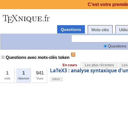
C'est votre premièr
Questions
Mots-clés
Utili
Questions
Questions avec mots-clés token
En cours
Les plus récentes
Les
LaTeX3 : analyse syntaxique d'u
1
1
941
vote
réponse
Vues
token