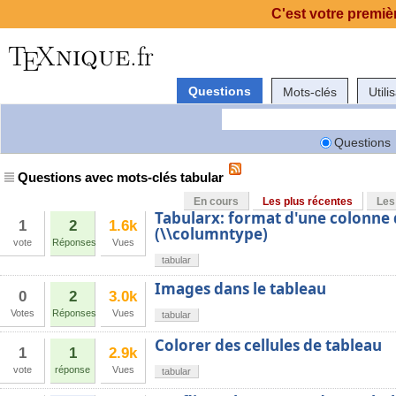
C'est votre premièr
Questions
Mots-clés
Utili
Questions
Questions avec mots-clés tabular
En cours
Les plus récentes
Les
Tabularx: format d'une colonn
1
2
1.6k
(\\columntype)
vote
Réponses
Vues
tabular
Images dans le tableau
0
2
3.0k
Votes
Réponses
Vues
tabular
Colorer des cellules de tableau
1
1
2.9k
vote
réponse
Vues
tabular