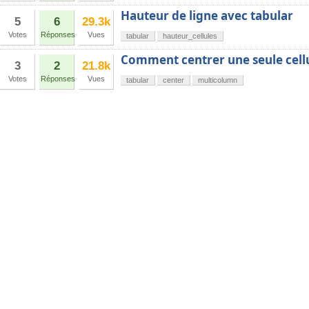
Hauteur de ligne avec tabular
5
6
29.3k
Votes
Réponses
Vues
tabular
hauteur_cellules
Comment centrer une seule cellu
3
2
21.8k
Votes
Réponses
Vues
tabular
center
multicolumn