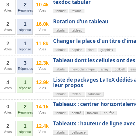
texdoc tabular
3
2
10.4k
Votes
Réponses
Vues
tabular
texdoc
Rotation d'un tableau
2
1
16.0k
Votes
réponse
Vues
tabular
tableau
Changer la place d'un titre d'im
2
1
11.8k
Votes
réponse
Vues
tabular
caption
float
graphicx
Tableau dont les cellules ont de
2
3
12.3k
Votes
Réponses
Vues
tabular
newcolumntype
array
collcell
eas
Liste de packages LaTeX dédiés 
4
1
12.9k
leur propos
Votes
réponse
Vues
tabular
tableau
tableaux
Tableaux : centrer horizontaleme
0
2
14.1k
Votes
Réponses
Vues
tabular
centré
tableau
en-tête
Tableaux : hauteur de ligne avec
2
1
12.4k
Votes
réponse
Vues
tabular
cellspace