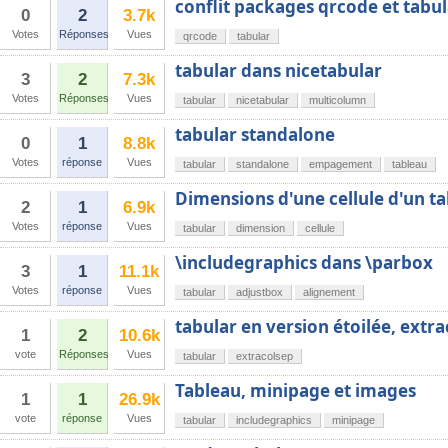
conflit packages qrcode et tabul
0
2
3.7k
Votes
Réponses
Vues
qrcode
tabular
tabular dans nicetabular
3
2
7.3k
Votes
Réponses
Vues
tabular
nicetabular
multicolumn
tabular standalone
0
1
8.8k
Votes
réponse
Vues
tabular
standalone
empagement
tableau
Dimensions d'une cellule d'un t
2
1
6.9k
Votes
réponse
Vues
tabular
dimension
cellule
\includegraphics dans \parbox
3
1
11.1k
Votes
réponse
Vues
tabular
adjustbox
alignement
tabular en version étoilée, extra
1
2
10.6k
vote
Réponses
Vues
tabular
extracolsep
Tableau, minipage et images
1
1
26.9k
vote
réponse
Vues
tabular
includegraphics
minipage