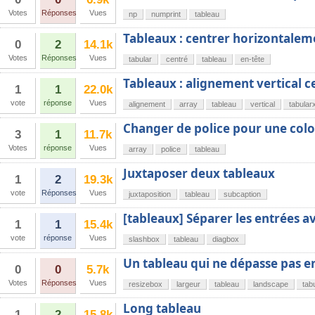
Votes
Réponses
Vues
np
numprint
tableau
Tableaux : centrer horizontaleme
0
2
14.1k
Votes
Réponses
Vues
tabular
centré
tableau
en-tête
Tableaux : alignement vertical c
1
1
22.0k
vote
réponse
Vues
alignement
array
tableau
vertical
tabular
Changer de police pour une col
3
1
11.7k
Votes
réponse
Vues
array
police
tableau
Juxtaposer deux tableaux
1
2
19.3k
vote
Réponses
Vues
juxtaposition
tableau
subcaption
[tableaux] Séparer les entrées a
1
1
15.4k
vote
réponse
Vues
slashbox
tableau
diagbox
Un tableau qui ne dépasse pas e
0
0
5.7k
Votes
Réponses
Vues
resizebox
largeur
tableau
landscape
tab
Long tableau
1
2
15.8k