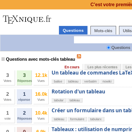
C'est votre premièr
Questions
Mots-clés
Utili
Questions
Questions avec mots-clés tableau
En cours
Les plus récentes
Les
Un tableau de commandes LaTe
3
3
12.1k
Votes
Réponses
Vues
balise
tableau
verbatim
nowiki
Rotation d'un tableau
2
1
16.0k
Votes
réponse
Vues
tabular
tableau
Créer un formulaire dans un tab
1
2
10.4k
vote
Réponses
Vues
tableau
formulaire
tabularx
Tableaux : utilisation de numpri
0
0
6.9k