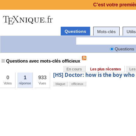
C'est votre premièr
Questions
Mots-clés
Utili
Questions
Questions avec mots-clés officieux
En cours
Les plus récentes
Les
[HS] Doctor: how is the boy who 
0
1
933
Votes
réponse
Vues
blague
officieux