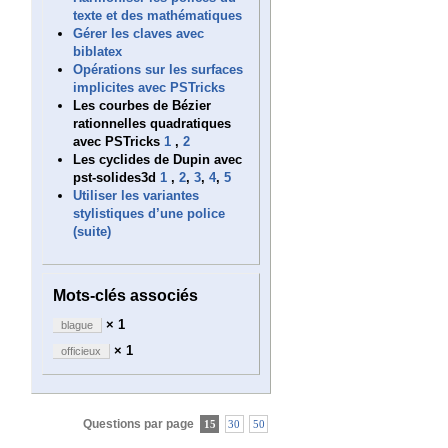
texte et des mathématiques
Gérer les claves avec
biblatex
Opérations sur les surfaces
implicites avec PSTricks
Les courbes de Bézier
rationnelles quadratiques
avec PSTricks
1
,
2
Les cyclides de Dupin avec
pst-solides3d
1
,
2
,
3
,
4
,
5
Utiliser les variantes
stylistiques d’une police
(suite)
Mots-clés associés
× 1
blague
× 1
officieux
Questions par page
15
30
50