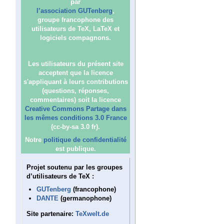
par
l’association GUTenberg
,
groupe francophone des
utilisateurs de TeX, LaTeX et
logiciels compagnons.
Les utilisateurs du présent site
acceptent que la licence
s'appliquant à leurs contributions
(questions, réponses,
commentaires) soit la licence
Creative Commons Partage dans
les mêmes conditions 3.0 France
(cc-by-sa 3.0 fr).
Notre
politique de confidentialité
est publique.
Projet soutenu par les groupes
d’utilisateurs de TeX :
GUTenberg
(francophone)
DANTE
(germanophone)
Site partenaire:
TeXwelt.de