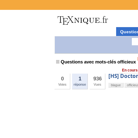
Questio
Questions avec mots-clés officieux
En cours
[HS] Doctor
0
1
936
Votes
réponse
Vues
blague
officieu