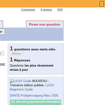
×
Connexion
À propos
FAQ
Poser une question
1
questions avec mots-clés
e
officieux
1
Réponses
242
Questions
les plus récemment
mises à jour
NOUVEAU :
Troisième édition publiée:
LaTeX
Beginner's Guide
DANTE-Frühjahrstagung März 2026
Ce site est joyeusement entretenu