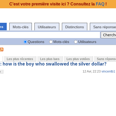
C'est votre première visite ici ? Consultez la
FAQ
!
ns
Mots-clés
Utilisateurs
Distinctions
Sans réponse
Questions
Mots-clés
Utilisateurs
Les plus récentes
Les plus lues
Les plus votées
Sans répons
: how is the boy who swallowed the silver dollar?
12 Avr, 22:23
vincentb1
x