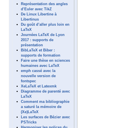
Représentation des angles
d’Euler avec TikZ
De Linux Libertine à
Libertinus
Du goût d’aller plus loin en
LaTeX
Journées LaTeX de Lyon
2017 : supports de
présentation
BibLaTeX et Biber :
supports de formation
Faire une thèse en sciences
humaines avec LaTeX
emph cassé avec la
nouvelle version de
fontspec
XeLaTeX et Latexmk
Diagramme de parenté avec
LaTeX
Comment ma bibliographie
a saturé la mémoire de
(Xe)LaTeX
Les surfaces de Bézier avec
PSTricks
Harmoniser les polices du