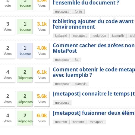
l'ensemble du document ?
vote
réponse
Vues
metapost
fonte
tcblisting ajouter du code avant
3
1
3.1k
l’environnement
Votes
réponse
Vues
lualatexl
metapost
tcolorbox
luamplib
tcbl
Comment cacher des arêtes non 
2
1
4.0k
MetaPost
Votes
réponse
Vues
metapost
3d
Comment obtenir le code metapo
4
2
6.1k
avec luamplib ?
Votes
Réponses
Vues
metapost
luamplib
[metapost] connaître le temps (t
2
2
5.6k
Votes
Réponses
Vues
metapost
[metapost] fusionner deux élém
4
2
6.0k
Votes
Réponses
Vues
metafun
context
metapost