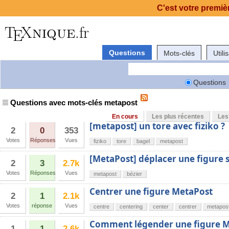
C'est votre premièr
Questions
Mots-clés
Utili
Questions
Questions avec mots-clés metapost
En cours
Les plus récentes
Les
[metapost] un tore avec fiziko ?
2
0
353
Votes
Réponses
Vues
fiziko
tore
bagel
metapost
[MetaPost] déplacer une figure 
2
3
2.7k
Votes
Réponses
Vues
metapost
bézier
Centrer une figure MetaPost
2
1
2.1k
Votes
réponse
Vues
centre
centering
center
centrer
metapos
Comment légender une figure Me
1
1
2.6k