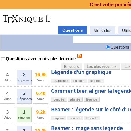
C'est votre premièr
Questions
Mots-clés
Utili
Questions
Questions avec mots-clés légende
En cours
Les plus récentes
Les
Légende d'un graphique
4
2
16.6k
Votes
Réponses
Vues
graphique
pgfplots
légende
Comment bien aligner la légend
4
3
6.4k
Votes
Réponses
Vues
centrée
alignée
légende
Beamer : légende sur le côté d'u
3
1
9.2k
Votes
réponse
Vues
caption
beamer
légende
Beamer : image sans légende
2
3
20.9k