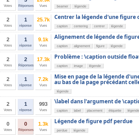
Votes
Réponses
Vues
beamer
légende
Centrer la légende d'une figure 
2
1
25.7k
Votes
réponse
Vues
caption
centering
centrer
légende
Alignement de légende de figur
2
1
9.1k
Votes
réponse
Vues
caption
alignement
figure
légende
Problème : \caption outside floa
2
2
17.3k
Votes
Réponses
Vues
caption
image
légende
Mise en page de la légende d'un
2
1
7.2k
au bas de la page précédant celle
Votes
réponse
Vues
légende
\label dans l'argument de \capti
2
1
993
Votes
réponse
Vues
caption
label
placement
étiquette
légend
Légende de figure pdf perdue
0
0
1.3k
Votes
Réponses
Vues
perdue
légende