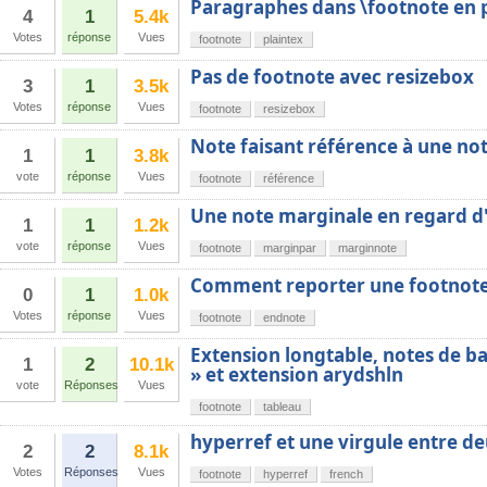
Paragraphes dans \footnote en p
4
1
5.4k
Votes
réponse
Vues
footnote
plaintex
Pas de footnote avec resizebox
3
1
3.5k
Votes
réponse
Vues
footnote
resizebox
Note faisant référence à une no
1
1
3.8k
vote
réponse
Vues
footnote
référence
Une note marginale en regard d'
1
1
1.2k
vote
réponse
Vues
footnote
marginpar
marginnote
Comment reporter une footnote 
0
1
1.0k
Votes
réponse
Vues
footnote
endnote
Extension longtable, notes de b
1
2
10.1k
» et extension arydshln
vote
Réponses
Vues
footnote
tableau
hyperref et une virgule entre d
2
2
8.1k
Votes
Réponses
Vues
footnote
hyperref
french