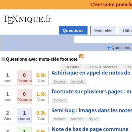
C'est votre premièr
Questions
Mots-clés
Utili
Questions
Questions avec mots-clés footnote
En cours
Les plus récentes
Les
Astérisque en appel de notes de
1
0
5.8k
vote
Réponses
Vues
footnote
symbole
footnote sur plusieurs pages : m
1
0
1.6k
vote
Réponses
Vues
footnote
Semi-bug : images dans les note
2
1
8.3k
Votes
réponse
Vues
footnote
footmisc
figure
Note de bas de page commune
3
1
8.8k