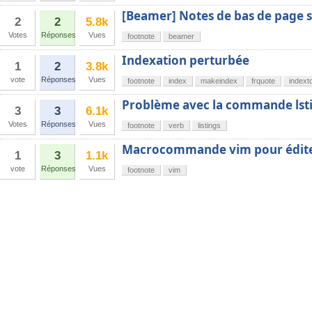
[Beamer] Notes de bas de page 
2
2
5.8k
Votes
Réponses
Vues
footnote
beamer
Indexation perturbée
1
2
3.8k
vote
Réponses
Vues
footnote
index
makeindex
frquote
indext
Problème avec la commande lsti
3
3
6.1k
Votes
Réponses
Vues
footnote
verb
listings
Macrocommande vim pour éditer
1
3
1.1k
vote
Réponses
Vues
footnote
vim