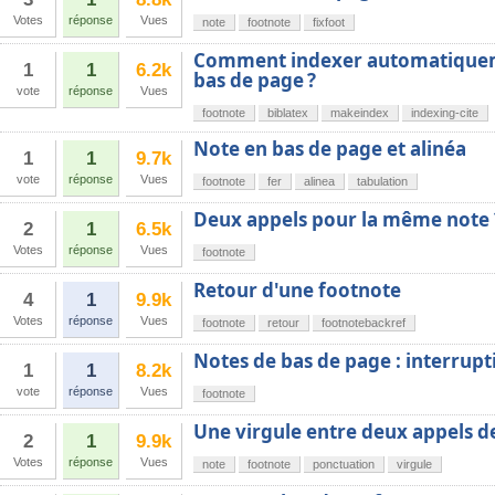
Votes
réponse
Vues
note
footnote
fixfoot
Comment indexer automatiquem
1
1
6.2k
bas de page ?
vote
réponse
Vues
footnote
biblatex
makeindex
indexing-cite
Note en bas de page et alinéa
1
1
9.7k
vote
réponse
Vues
footnote
fer
alinea
tabulation
Deux appels pour la même note 
2
1
6.5k
Votes
réponse
Vues
footnote
Retour d'une footnote
4
1
9.9k
Votes
réponse
Vues
footnote
retour
footnotebackref
Notes de bas de page : interrupt
1
1
8.2k
vote
réponse
Vues
footnote
Une virgule entre deux appels d
2
1
9.9k
Votes
réponse
Vues
note
footnote
ponctuation
virgule