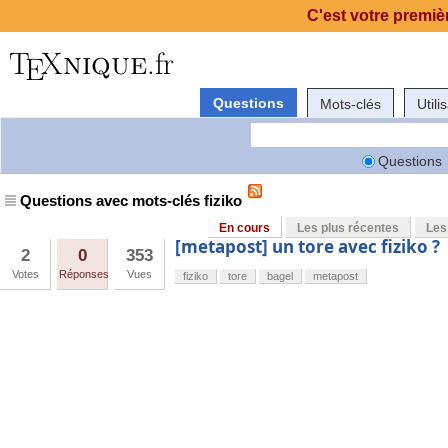
C'est votre premièr
Questions
Mots-clés
Utili
Questions
Questions avec mots-clés fiziko
En cours
Les plus récentes
Les
[metapost] un tore avec fiziko ?
2
0
353
Votes
Réponses
Vues
fiziko
tore
bagel
metapost