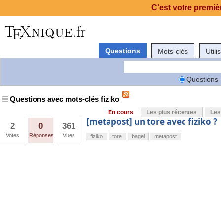
C'est votre premièr
Questions
Mots-clés
Utili
Questions
Questions avec mots-clés fiziko
En cours
Les plus récentes
Les
[metapost] un tore avec fiziko ?
2
0
361
Votes
Réponses
Vues
fiziko
tore
bagel
metapost