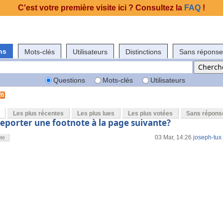
C'est votre première visite ici ? Consultez la
FAQ
!
ns
Mots-clés
Utilisateurs
Distinctions
Sans réponse
Questions
Mots-clés
Utilisateurs
Les plus récentes
Les plus lues
Les plus votées
Sans répons
porter une footnote à la page suivante?
03 Mar, 14:26
joseph-tux
te