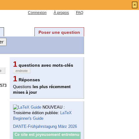
×
Connexion
À propos
FAQ
Poser une question
1
questions avec mots-clés
e
endnote
1
Réponses
573
Questions
les plus récemment
mises à jour
NOUVEAU :
Troisième édition publiée:
LaTeX
Beginner's Guide
DANTE-Frühjahrstagung März 2026
Ce site est joyeusement entretenu