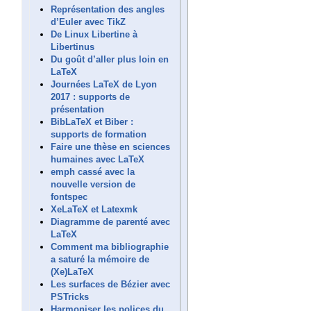
Représentation des angles
d’Euler avec TikZ
De Linux Libertine à
Libertinus
Du goût d’aller plus loin en
LaTeX
Journées LaTeX de Lyon
2017 : supports de
présentation
BibLaTeX et Biber :
supports de formation
Faire une thèse en sciences
humaines avec LaTeX
emph cassé avec la
nouvelle version de
fontspec
XeLaTeX et Latexmk
Diagramme de parenté avec
LaTeX
Comment ma bibliographie
a saturé la mémoire de
(Xe)LaTeX
Les surfaces de Bézier avec
PSTricks
Harmoniser les polices du