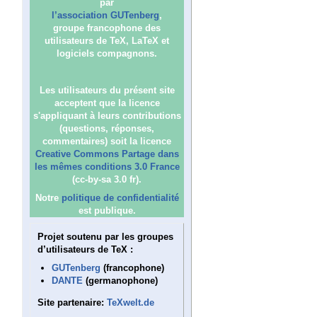
par
l’association GUTenberg
,
groupe francophone des
utilisateurs de TeX, LaTeX et
logiciels compagnons.
Les utilisateurs du présent site
acceptent que la licence
s'appliquant à leurs contributions
(questions, réponses,
commentaires) soit la licence
Creative Commons Partage dans
les mêmes conditions 3.0 France
(cc-by-sa 3.0 fr).
Notre
politique de confidentialité
est publique.
Projet soutenu par les groupes
d’utilisateurs de TeX :
GUTenberg
(francophone)
DANTE
(germanophone)
Site partenaire:
TeXwelt.de