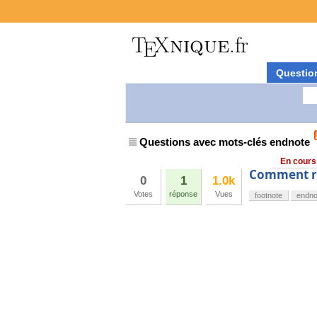
Questio
Questions avec mots-clés endnote
En cours
Comment re
0
1
1.0k
Votes
réponse
Vues
footnote
endno