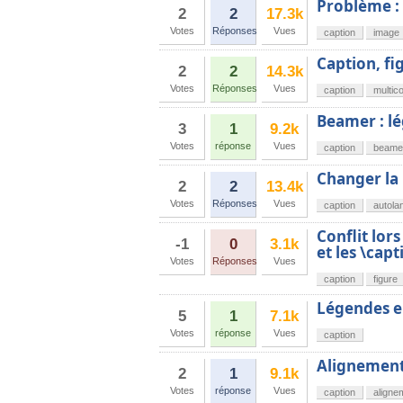
Problème : 
2
2
17.3k
Votes
Réponses
Vues
caption
image
Caption, fi
2
2
14.3k
Votes
Réponses
Vues
caption
multico
Beamer : lé
3
1
9.2k
Votes
réponse
Vues
caption
beame
Changer la
2
2
13.4k
Votes
Réponses
Vues
caption
autola
Conflit lor
-1
0
3.1k
et les \cap
Votes
Réponses
Vues
caption
figure
Légendes en
5
1
7.1k
Votes
réponse
Vues
caption
Alignement
2
1
9.1k
Votes
réponse
Vues
caption
aligne