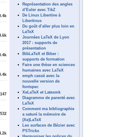
Représentation des angles
d’Euler avec TikZ
De Linux Libertine à
0.4k
Libertinus
Du goût d’aller plus loin en
LaTeX
4.6k
Journées LaTeX de Lyon
2017 : supports de
présentation
BibLaTeX et Biber :
0.4k
supports de formation
Faire une thèse en sciences
humaines avec LaTeX
0.4k
emph cassé avec la
nouvelle version de
fontspec
XeLaTeX et Latexmk
147
Diagramme de parenté avec
LaTeX
Comment ma bibliographie
532
a saturé la mémoire de
(Xe)LaTeX
Les surfaces de Bézier avec
PSTricks
4.2k
Harmoniser les polices du