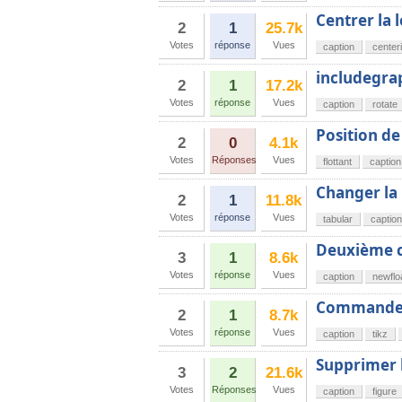
Centrer la 
2
1
25.7k
Votes
réponse
Vues
caption
center
includegrap
2
1
17.2k
Votes
réponse
Vues
caption
rotate
Position de
2
0
4.1k
Votes
Réponses
Vues
flottant
caption
Changer la 
2
1
11.8k
Votes
réponse
Vues
tabular
caption
Deuxième c
3
1
8.6k
Votes
réponse
Vues
caption
newflo
Commandes 
2
1
8.7k
Votes
réponse
Vues
caption
tikz
Supprimer l
3
2
21.6k
Votes
Réponses
Vues
caption
figure