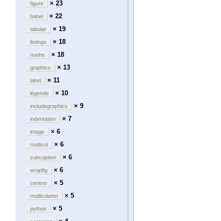
× 23
figure
× 22
babel
× 19
tabular
× 18
listings
× 18
maths
× 13
graphicx
× 11
label
× 10
légende
× 9
includegraphics
× 7
indentation
× 6
image
× 6
multicol
× 6
subcaption
× 6
wrapfig
× 5
centrer
× 5
multicolumn
× 5
python