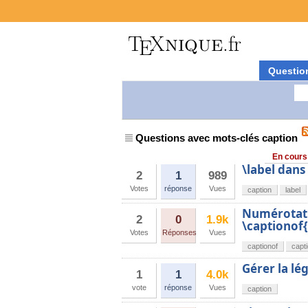
Questio
Questions avec mots-clés caption
En cours
\label dans
2
1
989
Votes
réponse
Vues
caption
label
Numérotati
2
0
1.9k
\captionof{
Votes
Réponses
Vues
captionof
capt
Gérer la lé
1
1
4.0k
vote
réponse
Vues
caption