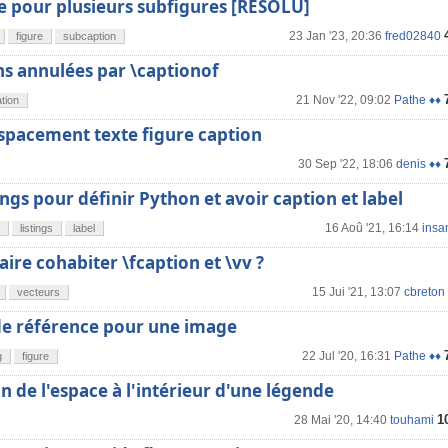
e pour plusieurs subfigures [RÉSOLU]
23 Jan '23, 20:36
fred02840
figure
subcaption
ns annulées par \captionof
21 Nov '22, 09:02
Pathe ♦♦
ation
espacement texte figure caption
30 Sep '22, 18:06
denis ♦♦
tings pour définir Python et avoir caption et label
16 Aoû '21, 16:14
insa
listings
label
re cohabiter \fcaption et \vv ?
15 Jui '21, 13:07
cbreton
vecteurs
e référence pour une image
22 Jul '20, 16:31
Pathe ♦♦
g
figure
n de l'espace à l'intérieur d'une légende
1
28 Mai '20, 14:40
touhami