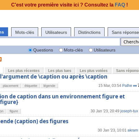
C'est votre première visite ici ? Consultez la
FAQ
!
ns
Mots-clés
Utilisateurs
Distinctions
Sans réponse
Questions
Mots-clés
Utilisateurs
Les plus récentes
Les plus lues
Les plus votées
Sans répons
 l'argument de \caption ou après \caption
15 Mar, 03:54
Pathe ♦♦
placement
étiquette
légende
on de caption dans un environnement figure et
figure}
30 Jan '23, 20:49
joseph-tux
ion
figure
gende (caption) des figures
30 Jan '23, 10:01
akram