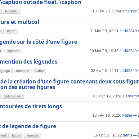
\caption outside float. \caption
13 Fév '20, 17:44
nmarkey
légende
gure et multicol
31 Mai '19, 02:31
fred02840
l
figure
gende sur le côté d'une figure
10 Mai '19, 19:45
fred02840
r
légende
 mention des légendes
02 Avr '19, 14:11
fred02840
nguage
numprint
babel
s de la création d'une figure contenant deux sous-figu
tion des autres figures
03 Mar '19, 23:52
Bernard
subcaption
tourées de tirets longs
13 Fév '19, 01:20
Pathe ♦♦
 de légende de figure
16 Oct '18, 18:22
denis ♦♦
ment
figure
légende