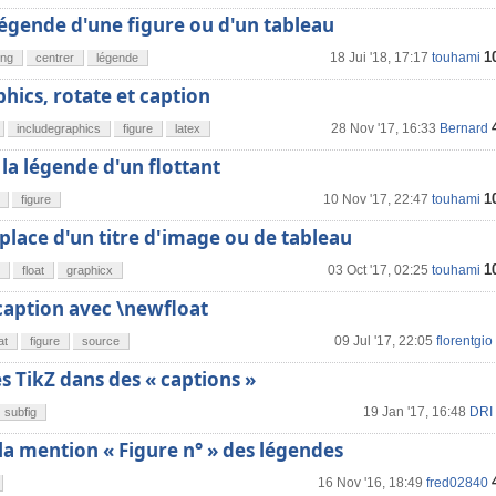
légende d'une figure ou d'un tableau
1
18 Jui '18, 17:17
touhami
ing
centrer
légende
hics, rotate et caption
28 Nov '17, 16:33
Bernard
includegraphics
figure
latex
 la légende d'un flottant
1
10 Nov '17, 22:47
touhami
figure
place d'un titre d'image ou de tableau
1
03 Oct '17, 02:25
touhami
float
graphicx
aption avec \newfloat
09 Jul '17, 22:05
florentgio
at
figure
source
TikZ dans des « captions »
19 Jan '17, 16:48
DRI
subfig
a mention « Figure n° » des légendes
16 Nov '16, 18:49
fred02840