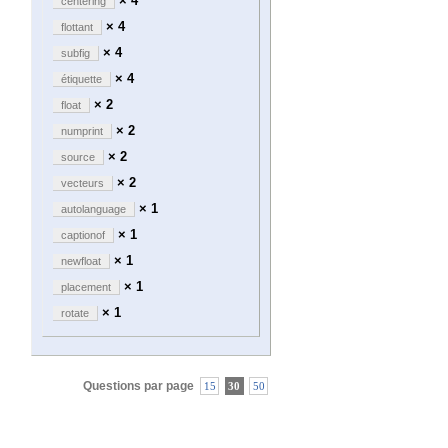
× 4
centering
× 4
flottant
× 4
subfig
× 4
étiquette
× 2
float
× 2
numprint
× 2
source
× 2
vecteurs
× 1
autolanguage
× 1
captionof
× 1
newfloat
× 1
placement
× 1
rotate
Questions par page
15
30
50