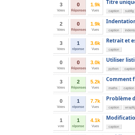
Titre uniqu
3
0
1.9k
Votes
Réponses
Vues
caption
subfig
Indentatio
2
0
1.9k
Votes
Réponses
Vues
caption
indent
Retrait et 
3
1
3.6k
Votes
réponse
Vues
caption
Utiliser lis
0
0
3.0k
Votes
Réponses
Vues
python
caption
Comment fai
3
2
5.2k
Votes
Réponses
Vues
maths
caption
Problème d
0
1
7.7k
Votes
réponse
Vues
caption
wrapfi
Modificatio
1
1
4.1k
vote
réponse
Vues
caption