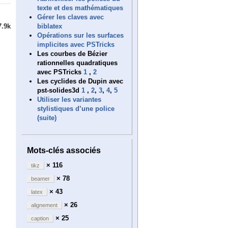
texte et des mathématiques
Gérer les claves avec
biblatex
7.9k
Opérations sur les surfaces
implicites avec PSTricks
Les courbes de Bézier
rationnelles quadratiques
avec PSTricks
1
,
2
Les cyclides de Dupin avec
pst-solides3d
1
,
2
,
3
,
4
,
5
Utiliser les variantes
stylistiques d’une police
(suite)
Mots-clés associés
× 116
tikz
× 78
beamer
× 43
latex
× 26
alignement
× 25
caption