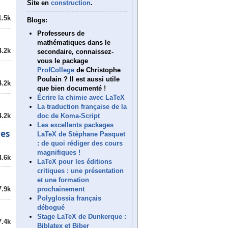
Site en
construction
.
1.5k
Blogs:
Professeurs de
mathématiques dans le
4.2k
secondaire, connaissez-
vous le package
ProfCollege
de Christophe
Poulain ? Il est aussi utile
4.2k
que bien documenté !
Écrire la chimie avec LaTeX
La traduction française de la
doc de Koma-Script
4.2k
Les excellents packages
res
LaTeX de Stéphane Pasquet
: de quoi rédiger des cours
magnifiques !
4.6k
LaTeX pour les éditions
critiques : une présentation
et une formation
prochainement
7.9k
Polyglossia français
débogué
Stage LaTeX de Dunkerque :
7.4k
Biblatex et Biber