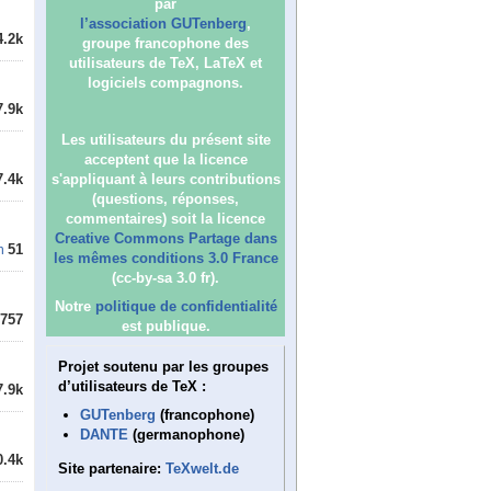
par
l’association GUTenberg
,
4.2k
groupe francophone des
utilisateurs de TeX, LaTeX et
logiciels compagnons.
7.9k
Les utilisateurs du présent site
acceptent que la licence
7.4k
s'appliquant à leurs contributions
(questions, réponses,
commentaires) soit la licence
Creative Commons Partage dans
51
n
les mêmes conditions 3.0 France
(cc-by-sa 3.0 fr).
Notre
politique de confidentialité
757
est publique.
Projet soutenu par les groupes
d’utilisateurs de TeX :
7.9k
GUTenberg
(francophone)
DANTE
(germanophone)
0.4k
Site partenaire:
TeXwelt.de