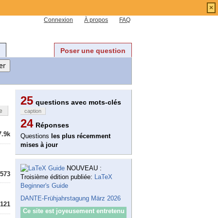
×
Connexion
À propos
FAQ
Poser une question
25
questions avec mots-clés
e
caption
24
Réponses
7.9k
Questions
les plus récemment
mises à jour
NOUVEAU :
573
Troisième édition publiée:
LaTeX
Beginner's Guide
DANTE-Frühjahrstagung März 2026
121
Ce site est joyeusement entretenu