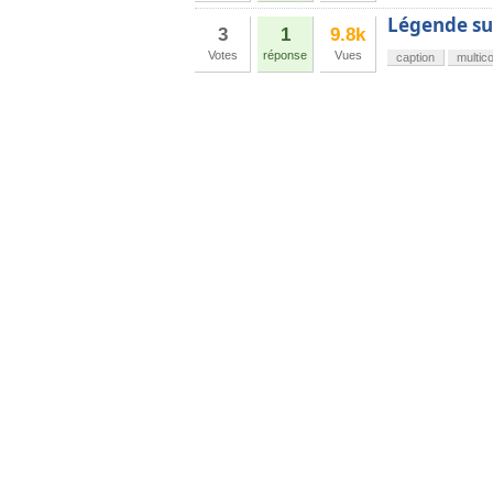
Légende su
3
1
9.8k
Votes
réponse
Vues
caption
multic