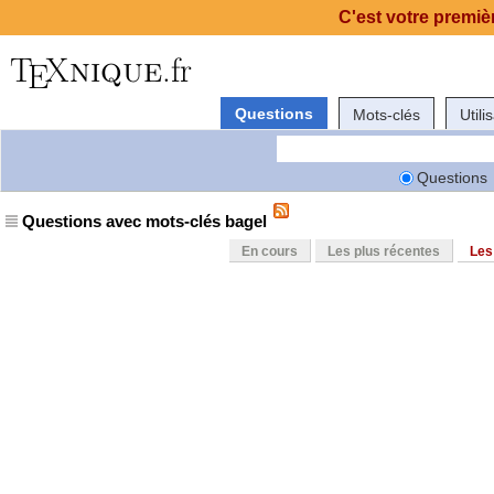
C'est votre premièr
Questions
Mots-clés
Utili
Questions
Questions avec mots-clés bagel
En cours
Les plus récentes
Les