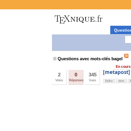
Questio
Questions avec mots-clés bagel
En cours
[metapost] 
2
0
345
Votes
Réponses
Vues
fiziko
tore