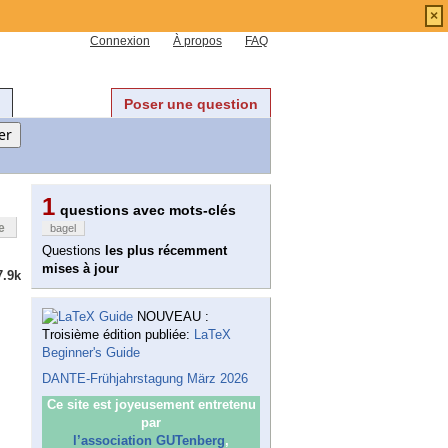
×
Connexion
À propos
FAQ
Poser une question
1
questions avec mots-clés
e
bagel
Questions
les plus récemment
mises à jour
7.9k
NOUVEAU :
Troisième édition publiée:
LaTeX
Beginner's Guide
DANTE-Frühjahrstagung März 2026
Ce site est joyeusement entretenu
par
l’association GUTenberg
,