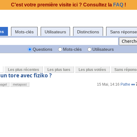
C'est votre première visite ici ? Consultez la
FAQ
!
ns
Mots-clés
Utilisateurs
Distinctions
Sans réponse
Questions
Mots-clés
Utilisateurs
Les plus récentes
Les plus lues
Les plus votées
Sans répons
un tore avec fiziko ?
15 Mai, 14:16
Pathe ♦♦
bagel
metapost