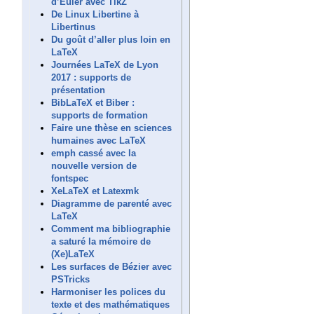
d’Euler avec TikZ
De Linux Libertine à
Libertinus
Du goût d’aller plus loin en
LaTeX
Journées LaTeX de Lyon
2017 : supports de
présentation
BibLaTeX et Biber :
supports de formation
Faire une thèse en sciences
humaines avec LaTeX
emph cassé avec la
nouvelle version de
fontspec
XeLaTeX et Latexmk
Diagramme de parenté avec
LaTeX
Comment ma bibliographie
a saturé la mémoire de
(Xe)LaTeX
Les surfaces de Bézier avec
PSTricks
Harmoniser les polices du
texte et des mathématiques