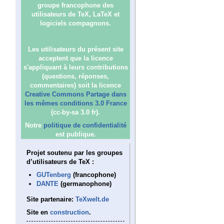
groupe francophone des
utilisateurs de TeX, LaTeX et
logiciels compagnons.
Les utilisateurs du présent site
acceptent que la licence
s'appliquant à leurs contributions
(questions, réponses,
commentaires) soit la licence
Creative Commons Partage dans
les mêmes conditions 3.0 France
(cc-by-sa 3.0 fr).
Notre
politique de confidentialité
est publique.
Projet soutenu par les groupes
d’utilisateurs de TeX :
GUTenberg
(francophone)
DANTE
(germanophone)
Site partenaire:
TeXwelt.de
Site en
construction
.