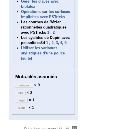
Gérer les claves avec
biblatex
Opérations sur les surfaces
implicites avec PSTricks
Les courbes de Bézier
rationnelles quadratiques
avec PSTricks
1
,
2
Les cyclides de Dupin avec
pst-solides3d
1
,
2
,
3
,
4
,
5
Utiliser les variantes
stylistiques d’une police
(suite)
Mots-clés associés
× 9
metapost
× 2
tore
× 1
bagel
× 1
fiziko
Questions par page
15
30
50