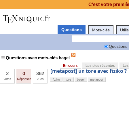
C'est votre premièr
Questions
Mots-clés
Utili
Questions
Questions avec mots-clés bagel
En cours
Les plus récentes
Les
[metapost] un tore avec fiziko ?
2
0
362
Votes
Réponses
Vues
fiziko
tore
bagel
metapost