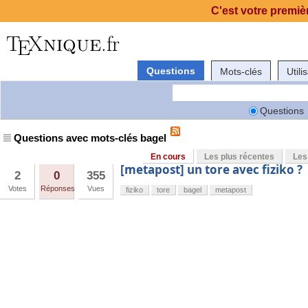
C'est votre premièr
Questions
Mots-clés
Utili
Questions
Questions avec mots-clés bagel
En cours
Les plus récentes
Les
[metapost] un tore avec fiziko ?
2
0
355
Votes
Réponses
Vues
fiziko
tore
bagel
metapost