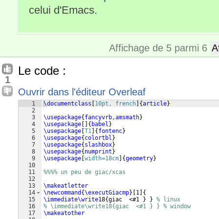
celui d'Emacs.
Affichage de 5 parmi 6
A
Le code :
1
Ouvrir dans l'éditeur Overleaf
1
\documentclass
[
10pt, french
]
{
article
}
2
3
\usepackage
{
fancyvrb,amsmath
}
4
\usepackage
[
]
{
babel
}
5
\usepackage
[
T1
]
{
fontenc
}
6
\usepackage
{
colortbl
}
7
\usepackage
{
slashbox
}
8
\usepackage
{
numprint
}
9
\usepackage
[
width=18cm
]
{
geometry
}
10
11
%%%% un peu de giac/xcas
12
13
\makeatletter
14
\newcommand
{
\executGiacmp
}
[
1
]
{
15
\immediate\write
18
{
giac  <#1 
}
}
% linux
16
% \immediate\write18{giac  <#1 } } % window
17
\makeatother