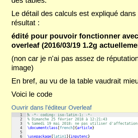
des tables.
Le détail des calculs est expliqué dans
résultat :
édité pour pouvoir fonctionner avec
overleaf (2016/03/19 1.2g actuelleme
(non car je n'ai pas assez de réputatio
image)
En bref, au vu de la table vaudrait mieu
Voici le code
Ouvrir dans l'éditeur Overleaf
1
% -*- coding: iso-latin-1; -*-
2
% Dimanche 25 février 2018 à 12:21:43
3
% Samedi 19 mai 2018: ne pas utiliser d'affectation
4
\documentclass
[
french
]
{
article
}
5
6
\usepackage
[
latin1
]
{
inputenc
}