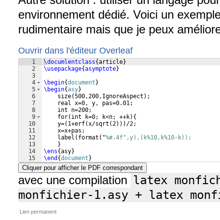
environnement dédié. Voici un exempl
rudimentaire mais que je peux améliore
Ouvrir dans l'éditeur Overleaf
1
\documlentclass
{
article
}
2
\usepackage
{
asymptote
}
3
4
\begin
{
document
}
5
\begin
{
asy
}
6
    size
(
500,200,IgnoreAspect
)
;
7
    real x=0, y, pas=0.01;
8
    int n=200;
9
    for
(
int k=0; k<n; ++k
)
{
10
    y=
(
1+erf
(
x/sqrt
(
2
)))
/2;
11
    x=x+pas;
12
    label
(
format
(
"
%#.4f",y),(k%10,k%10-k));
13
}
14
\ens
{
asy
}
15
\end
{
document
}
Cliquer pour afficher le PDF correspondant
avec une compilation
latex monfich
monfichier-1.asy + latex monf
Lien permanent