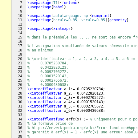
7
\usepackage
[
T1
]
{
fontenc
}
8
\usepackage
{
babel
}
9
10
\usepackage
[
autolanguage, np
]
{
numprint
}
11
\usepackage
[
hscale=0.85, vscale=0.85
]
{
geometry
}
12
13
\usepackage
{
xintexpr
}
14
15
% dans le préambule les :, ;, ne sont pas encore fr
16
17
% l'assignation simultanée de valeurs nécessite xin
18
% au minimum
19
20
% \xintdeffloatvar a_1, a_2, a_3, a_4, a_5, a_6 :=
21
%     0.0705230784,
22
%     0.0422820123,
23
%     0.0092705272,
24
%     0.0001520143,
25
%     0.0002765672,
26
%     0.0000430638;
27
\xintdeffloatvar
 a_1:= 0.0705230784;
28
\xintdeffloatvar
 a_2:= 0.0422820123;
29
\xintdeffloatvar
 a_3:= 0.0092705272;
30
\xintdeffloatvar
 a_4:= 0.0001520143;
31
\xintdeffloatvar
 a_5:= 0.0002765672;
32
\xintdeffloatvar
 a_6:= 0.0000430638;
33
34
\xintdeffloatfunc
 erfc
(
x
)
 := 
% uniquement pour x po
35
% la formule prise de
36
% https://en.wikipedia.org/wiki/Error_function#Appr
37
% garantit à erf(x) = 1 - erfc(x) une erreur absolu
38
%