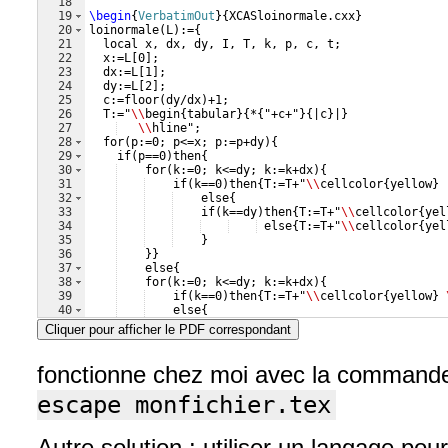
18
19
\begin
{
VerbatimOut
}
{
XCASloinormale.cxx
}
20
loinormale
(
L
)
:=
{
21
  local x, dx, dy, I, T, k, p, c, t;
22
  x:=L
[
0
]
;
23
  dx:=L
[
1
]
;
24
  dy:=L
[
2
]
;
25
  c:=floor
(
dy/dx
)
+1;
26
  T:="
\\
begin
{
tabular
}
{
*
{
"+c+"
}
{
|c
}
|
}
27
\\
hline";
28
  for
(
p:=0; p<=x; p:=p+dy
)
{
29
    if
(
p==0
)
then
{
30
    for
(
k:=0; k<=dy; k:=k+dx
)
{
31
    if
(
k==0
)
then
{
T:=T+"
\\
cellcolor
{
yellow
}
32
    else
{
33
    if
(
k==dy
)
then
{
T:=T+"
\\
cellcolor
{
yel
34
 else
{
T:=T+"
\\
cellcolor
{
yel
35
}
36
}}
37
    else
{
38
    for
(
k:=0; k<=dy; k:=k+dx
)
{
39
    if
(
k==0
)
then
{
T:=T+"
\\
cellcolor
{
yellow
}
40
    else
{
41
    I:=evalf
(
integrate
((
exp
(
-0.5*t^2
))
/sqrt
Cliquer pour afficher le PDF correspondant
fonctionne chez moi avec la comman
escape monfichier.tex
Autre solution : utiliser un langage pour