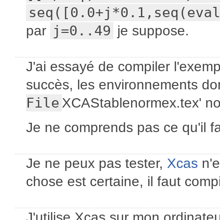
seq([0.0+j*0.1,seq(eva
par
j=0..49
je suppose.
J'ai essayé de compiler l'exem
succès, les environnements d
File
XCAStablenormex.tex' not
Je ne comprends pas ce qu'il fa
Je ne peux pas tester,
Xcas
n'e
chose est certaine, il faut comp
J'utilise Xcas sur mon ordinate