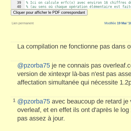
39
% Ici on calcule erfc(x) avec environ 16 chiffres d
40
% (au sens où chaque opération élémentaire est fait
41
% précision).
Cliquer pour afficher le PDF correspondant
Lien permanent
Modifiée
19 Mai '1
La compilation ne fonctionne pas dans o
@pzorba75
je ne connais pas overleaf.
version de xintexpr là-bas n'est pas assez 
affectation simultanée qui nécessite 1.2
@pzorba75
avec beaucoup de retard je v
1
overleaf, et en effet ils ont d'après le lo
pas assez à jour.